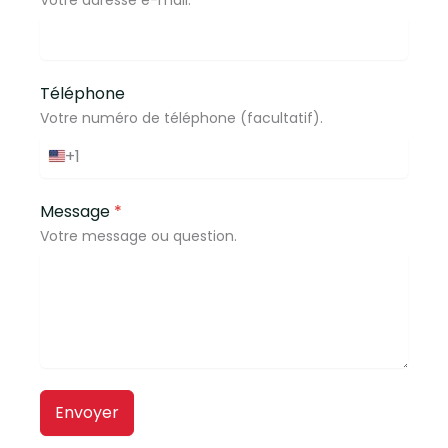
Votre adresse e-mail.
Téléphone
Votre numéro de téléphone (facultatif).
+1
É
t
Message
*
a
Votre message ou question.
t
s
-
U
n
i
s
+
Envoyer
1