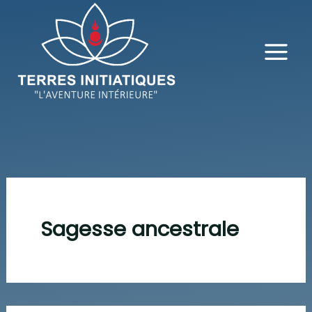
Rechercher :
Aller
au
contenu
Sagesse ancestrale