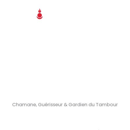
Aller
au
contenu
Laurent Fauconnier
Chamane, Guérisseur & Gardien du Tambour