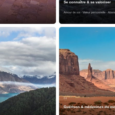
Se connaître & se valoriser
Amour de soi · Valeur personnelle · Abo
04
Guérison & médecines du m