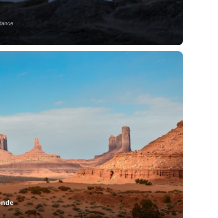
ndance
onde