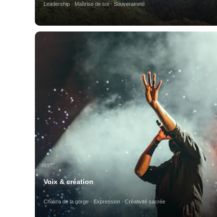
Leadership · Maîtrise de soi · Souveraineté
05
Voix & création
Chakra de la gorge · Expression · Créativité sacrée