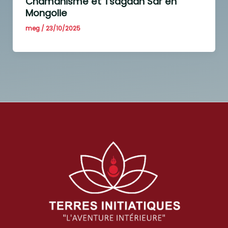
Chamanisme et Tsagaan Sar en
Mongolie
meg
/
23/10/2025