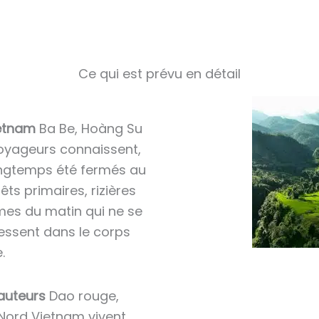
Ce qui est prévu en détail
ietnam
Ba Be, Hoàng Su
oyageurs connaissent,
longtemps été fermés au
êts primaires, rizières
umes du matin qui ne se
ressent dans le corps
.
auteurs
Dao rouge,
Nord Vietnam vivent