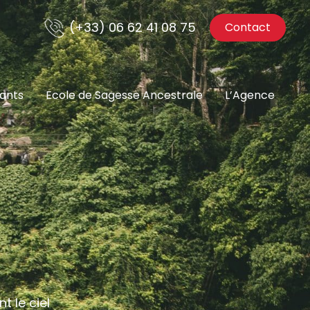
(+33) 06 62 41 08 75
Contact
nants
Ecole de Sagesse Ancestrale
L’Agence
 le ciel