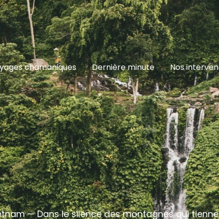
yages chamaniques
Dernière minute
Nos interve
êtnam — Dans le silence des montagnes qui tiennent