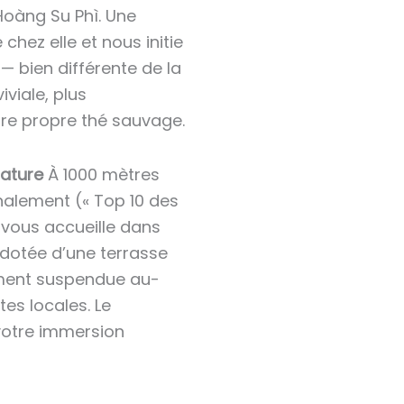
oàng Su Phì. Une
chez elle et nous initie
— bien différente de la
viale, plus
tre propre thé sauvage.
nature
À 1000 mètres
onalement (« Top 10 des
 vous accueille dans
e dotée d’une terrasse
dement suspendue au-
es locales. Le
votre immersion