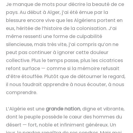
Je manque de mots pour décrire la
beauté de ce
pays
. Au début à Alger, j’ai été émue par la
blessure encore vive
que les Algériens portent en
eux, héritée de l’histoire de la colonisation. J’ai
même ressenti une forme de
culpabilité
silencieuse
, mais très vite, j’ai compris qu’
on ne
peut pas continuer à ignorer
cette douleur
collective. Plus le temps passe, plus les cicatrices
refont surface — comme si la mémoire refusait
d’être étouffée. Plutôt que de détourner le regard,
il nous faudrait
apprendre à nous écouter, à nous
comprendre
.
L’Algérie est une
grande nation
, digne et vibrante,
dont le peuple possède
le cœur des hommes du
désert
— fort, noble et infiniment généreux.
Un
jour, le
pardon renaîtra de ses cendres
.
Mais moi,