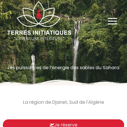
Aller
au
contenu
Les puissances de l’énergie des sables du Sahara
La région de Djanet, Sud de l'Algérie
Je réserve