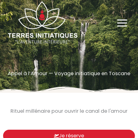
Aller
au
contenu
Appel à l’Amour — Voyage initiatique en Toscane
Rituel millénaire pour ouvrir le canal de l'amour
Je réserve